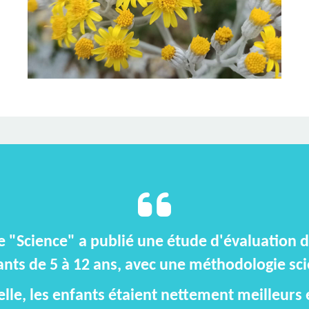
e "Science" a publié une étude d'évaluation 
nts de 5 à 12 ans, avec une méthodologie scien
elle, les enfants étaient nettement meilleurs en