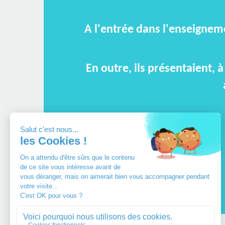
A l'entrée dans l'enseigneme
En outre, ils présentaient, 
Olivier Houdé
("
L'école du cerveau
")