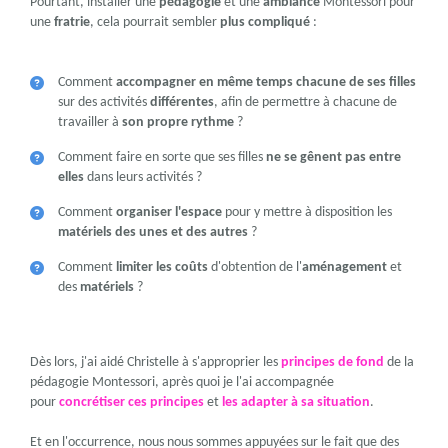
Pourtant, installer une
pédagogie
et une
ambiance
Montessori pour
une
fratrie
, cela pourrait sembler
plus compliqué
:
Comment
accompagner en même temps chacune de ses filles
sur des activités
différentes
, afin de permettre à chacune de
travailler à
son propre rythme
?
Comment faire en sorte que ses filles
ne se gênent pas entre
elles
dans leurs activités ?
Comment
organiser l'espace
pour y mettre à disposition les
matériels des unes et des autres
?
Comment
limiter les coûts
d'obtention de l'
aménagement
et
des
matériels
?
Dès lors, j'ai aidé Christelle à s'approprier les
principes de fond
de la
pédagogie Montessori, après quoi je l'ai accompagnée
pour
concrétiser ces principes
et
les adapter à sa situation
.
Et en l'occurrence, nous nous sommes appuyées sur le fait que des